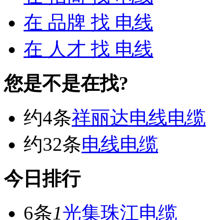
在
品牌
找 电线
在
人才
找 电线
您是不是在找?
约4条
祥丽达电线电缆
约32条
电线电缆
今日排行
6条
1
光集珠江电缆