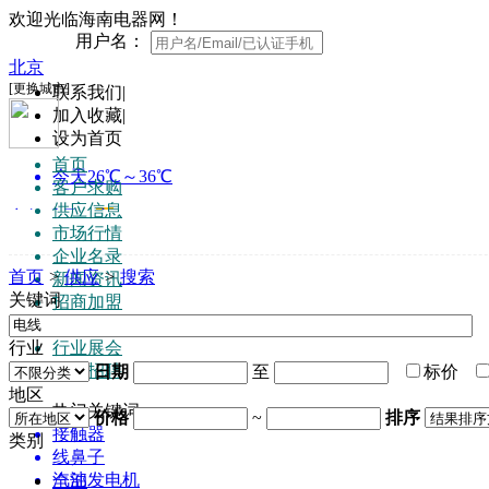
欢迎光临海南电器网！
用户名：
联系我们
|
加入收藏
|
设为首页
首页
客户求购
供应信息
市场行情
企业名录
首页
>
供应
>
搜索
新闻资讯
关键词
招商加盟
知名品牌
行业
行业展会
人才招聘
日期
至
标价
地区
热门关键词:
价格
~
排序
接触器
类别
线鼻子
汽油发电机
全部