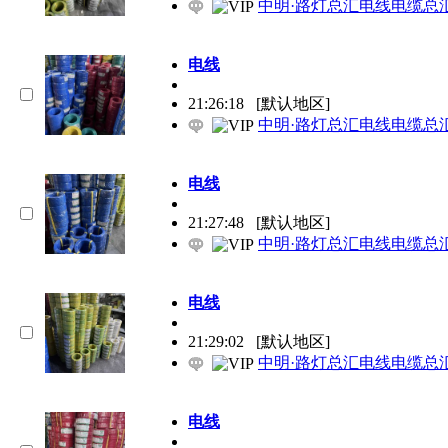
中明·路灯总汇电线电缆总
电线
21:26:18
[默认地区]
中明·路灯总汇电线电缆总
电线
21:27:48
[默认地区]
中明·路灯总汇电线电缆总
电线
21:29:02
[默认地区]
中明·路灯总汇电线电缆总
电线