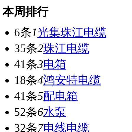
本周排行
6条
1
光集珠江电缆
35条
2
珠江电缆
41条
3
电箱
18条
4
鸿安特电缆
41条
5
配电箱
52条
6
水泵
32条
7
电线电缆