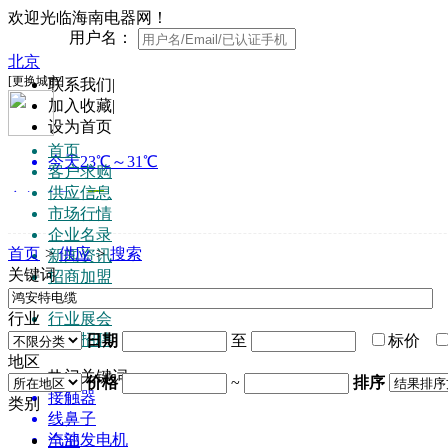
欢迎光临海南电器网！
用户名：
联系我们
|
加入收藏
|
设为首页
首页
客户求购
供应信息
市场行情
企业名录
首页
>
供应
>
搜索
新闻资讯
关键词
招商加盟
知名品牌
行业
行业展会
人才招聘
日期
至
标价
地区
热门关键词:
价格
~
排序
接触器
类别
线鼻子
汽油发电机
全部