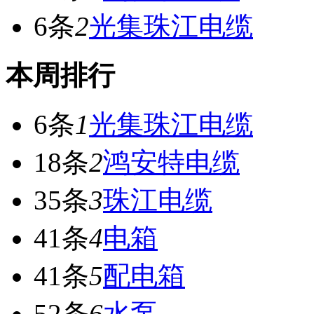
6条
2
光集珠江电缆
本周排行
6条
1
光集珠江电缆
18条
2
鸿安特电缆
35条
3
珠江电缆
41条
4
电箱
41条
5
配电箱
52条
6
水泵