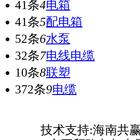
41条
4
电箱
41条
5
配电箱
52条
6
水泵
32条
7
电线电缆
10条
8
联塑
372条
9
电缆
网站首页
技术支持:海南共
关于我们