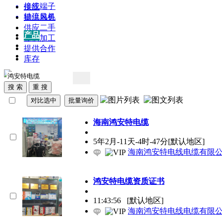
接线端子
供应
轴流风机
提供服务
供应二手
产品
产品
提供加工
供应
提供合作
企业
库存
海南
鸿安特电缆
5年2月-11天-4时-47分
[默认地区]
海南鸿安特电线电缆有限
鸿安特电缆
资质证书
11:43:56
[默认地区]
海南鸿安特电线电缆有限