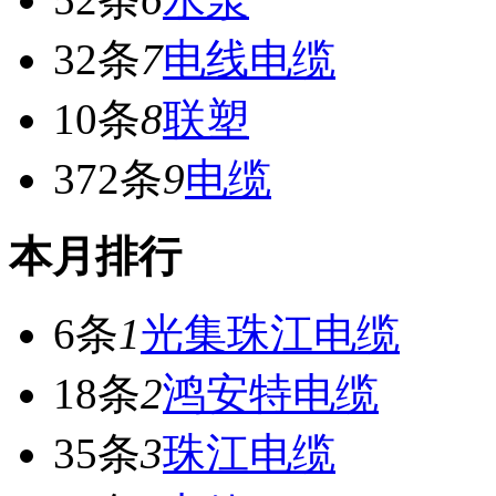
32条
7
电线电缆
10条
8
联塑
372条
9
电缆
本月排行
6条
1
光集珠江电缆
18条
2
鸿安特电缆
35条
3
珠江电缆