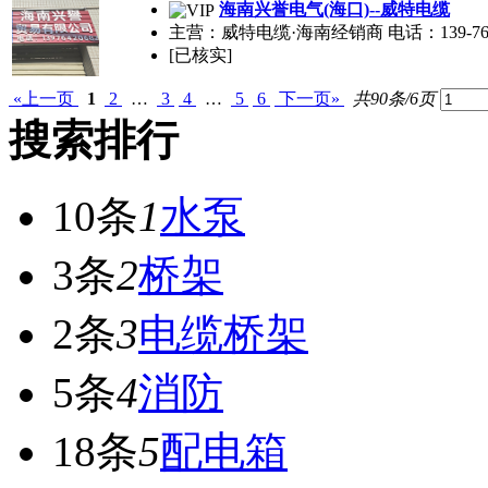
海南兴誉电气(海口)--威特电缆
主营：威特电缆·海南经销商 电话：139-764
[已核实]
«上一页
1
2
…
3
4
…
5
6
下一页»
共90条/6页
搜索排行
10条
1
水泵
3条
2
桥架
2条
3
电缆桥架
5条
4
消防
18条
5
配电箱