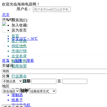
欢迎光临海南电器网！
用户名：
联系我们
|
加入收藏
|
设为首页
首页
客户求购
供应信息
市场行情
企业名录
首页
>
品牌
>
搜索
新闻资讯
关键词
招商加盟
知名品牌
分类
行业展会
日期
至
人才招聘
地区
热门关键词:
排序
接触器
线鼻子
汽油发电机