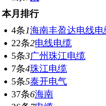
本月排行
4条
1
海南丰盈达电线电
22条
2
电线电缆
5条
3
广州珠江电缆
7条
4
珠江电缆
5条
5
泰开电气
37条
6
海南