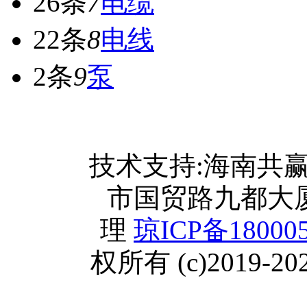
26条
7
电缆
22条
8
电线
2条
9
泵
网站首页
技术支持:海南共
关于我们
市国贸路九都大厦2
联系方式
理
琼ICP备18000
使用协议
权所有 (c)2019-202
版权隐私
网站地图