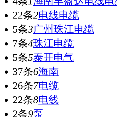
4条
1
海南丰盈达电线电
22条
2
电线电缆
5条
3
广州珠江电缆
7条
4
珠江电缆
5条
5
泰开电气
37条
6
海南
26条
7
电缆
22条
8
电线
2条
9
泵