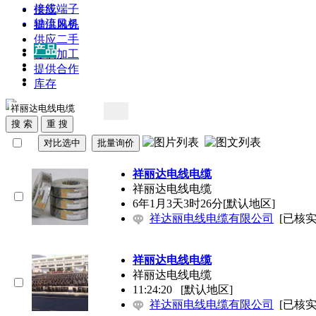
接线端子
供应
轴流风机
提供服务
供应二手
产品
产品
提供加工
供应
提供合作
企业
库存
祥丽达电线电缆
祥丽达电线电缆
6年1月3天3时26分
[默认地区]
祥达丽电线电缆有限公司
[已核实
祥丽达电线电缆
祥丽达电线电缆
11:24:20
[默认地区]
祥达丽电线电缆有限公司
[已核实