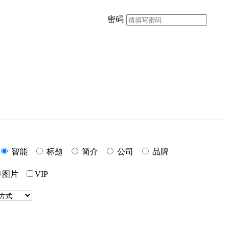
密码
智能
标题
简介
公司
品牌
图片
VIP