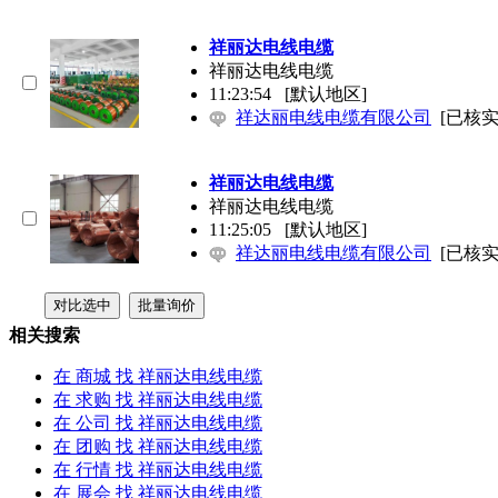
祥丽达电线电缆
祥丽达电线电缆
11:23:54
[默认地区]
祥达丽电线电缆有限公司
[已核实
祥丽达电线电缆
祥丽达电线电缆
11:25:05
[默认地区]
祥达丽电线电缆有限公司
[已核实
相关搜索
在
商城
找 祥丽达电线电缆
在
求购
找 祥丽达电线电缆
在
公司
找 祥丽达电线电缆
在
团购
找 祥丽达电线电缆
在
行情
找 祥丽达电线电缆
在
展会
找 祥丽达电线电缆