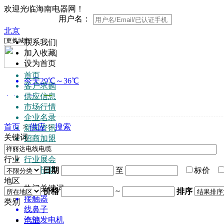
欢迎光临海南电器网！
用户名：
联系我们
|
加入收藏
|
设为首页
首页
客户求购
供应信息
市场行情
企业名录
首页
>
供应
>
搜索
新闻资讯
关键词
招商加盟
知名品牌
行业
行业展会
人才招聘
日期
至
标价
地区
热门关键词:
价格
~
排序
接触器
类别
线鼻子
汽油发电机
全部