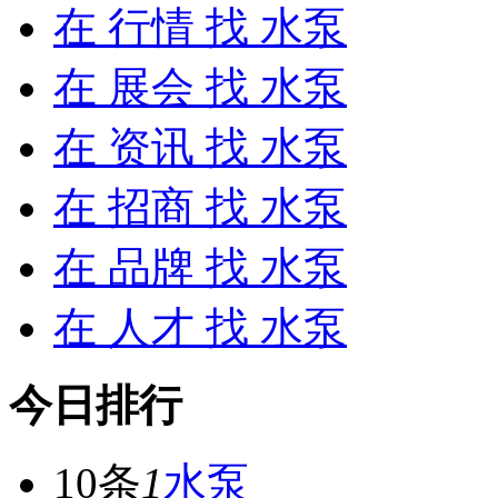
在
行情
找 水泵
在
展会
找 水泵
在
资讯
找 水泵
在
招商
找 水泵
在
品牌
找 水泵
在
人才
找 水泵
今日排行
10条
1
水泵