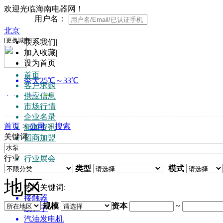
欢迎光临海南电器网！
用户名：
联系我们
|
加入收藏
|
设为首页
首页
客户求购
供应信息
市场行情
企业名录
首页
>
公司
>
搜索
新闻资讯
关键词
招商加盟
知名品牌
行业
行业展会
类型
模式
人才招聘
地区
热门关键词:
接触器
规模
资本
~
线鼻子
汽油发电机